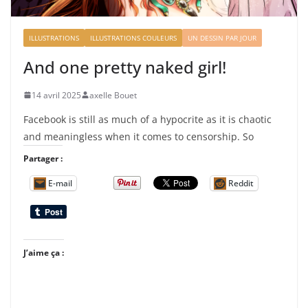
ILLUSTRATIONS
ILLUSTRATIONS COULEURS
UN DESSIN PAR JOUR
And one pretty naked girl!
14 avril 2025
axelle Bouet
Facebook is still as much of a hypocrite as it is chaotic
and meaningless when it comes to censorship. So
Partager :
E-mail
Reddit
J’aime ça :