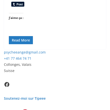
J’aime ça :
Read More
psycheeange@gmail.com
+41 77 464 74 71
Collonges
,
Valais
Suisse
Facebook
Soutenez-moi sur Tipeee