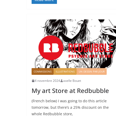
COMMISSIONS
ILLUSTRATIONS
UN DESSIN PAR JOUR
4 novembre 2024
axelle Bouet
My art Store at Redbubble
(French below) I was going to do this article
tomorrow, but there’s a 25% discount on the
whole Redbubble store,