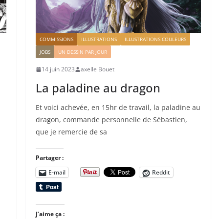
COMMISSIONS
ILLUSTRATIONS
ILLUSTRATIONS COULEURS
JOBS
UN DESSIN PAR JOUR
14 juin 2023
axelle Bouet
La paladine au dragon
Et voici achevée, en 15hr de travail, la paladine au
dragon, commande personnelle de Sébastien,
que je remercie de sa
Partager :
E-mail
Reddit
J’aime ça :