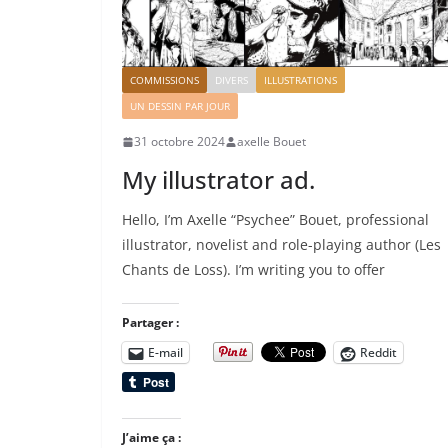
COMMISSIONS
DIVERS
ILLUSTRATIONS
UN DESSIN PAR JOUR
31 octobre 2024
axelle Bouet
My illustrator ad.
Hello, I’m Axelle “Psychee” Bouet, professional
illustrator, novelist and role-playing author (Les
Chants de Loss). I’m writing you to offer
Partager :
E-mail
Reddit
J’aime ça :