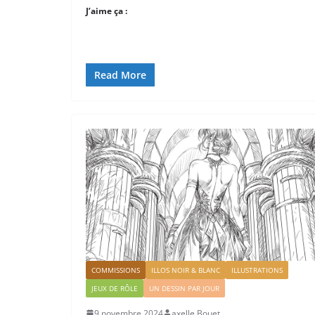
J’aime ça :
Read More
COMMISSIONS
ILLOS NOIR & BLANC
ILLUSTRATIONS
JEUX DE RÔLE
UN DESSIN PAR JOUR
9 novembre 2024
axelle Bouet