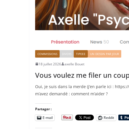
COMMISSIONS
DIVERS
TIPEEE
UN DESSIN PAR JOUR
18 juillet 2026
axelle Bouet
Vous voulez me filer un cou
Oui, je suis dans la merde (j’en parle ici : https
m’avez demandé : comment m’aider ?
Partager :
E-mail
Reddit