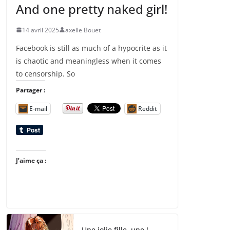
And one pretty naked girl!
14 avril 2025
axelle Bouet
Facebook is still as much of a hypocrite as it
is chaotic and meaningless when it comes
to censorship. So
Partager :
E-mail
Reddit
J’aime ça :
Une jolie fille, une !