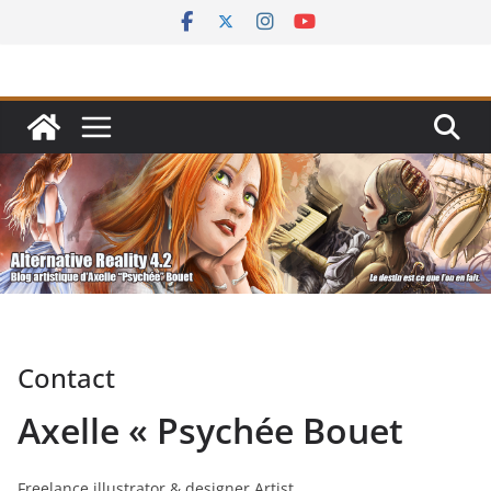
Passer
au
contenu
Contact
Axelle « Psychée Bouet
Freelance illustrator & designer Artist