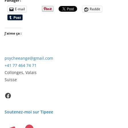
Partager :
E-mail
Reddit
J’aime ça :
psycheeange@gmail.com
+41 77 464 74 71
Collonges
,
Valais
Suisse
Facebook
Soutenez-moi sur Tipeee