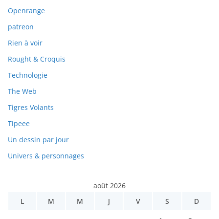
Openrange
patreon
Rien à voir
Rought & Croquis
Technologie
The Web
Tigres Volants
Tipeee
Un dessin par jour
Univers & personnages
août 2026
L
M
M
J
V
S
D