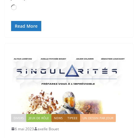
Chargement…
Read More
DIVERS
JEUX DE RÔLE
NEWS
TIPEEE
UN DESSIN PAR JOUR
6 mai 2023
axelle Bouet