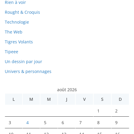
Rien à voir
Rought & Croquis
Technologie
The Web
Tigres Volants
Tipeee
Un dessin par jour
Univers & personnages
août 2026
L
M
M
J
V
S
D
1
2
3
4
5
6
7
8
9