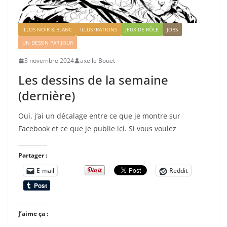
ILLOS NOIR & BLANC
ILLUSTRATIONS
JEUX DE RÔLE
JOBS
UN DESSIN PAR JOUR
3 novembre 2024
axelle Bouet
Les dessins de la semaine
(dernière)
Oui, j’ai un décalage entre ce que je montre sur
Facebook et ce que je publie ici. Si vous voulez
Partager :
E-mail
Reddit
J’aime ça :