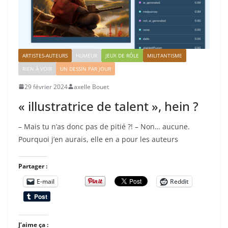
ARTISTES-AUTEURS
HUMEUR
JEUX DE RÔLE
MILITANTISME
RIEN À VOIR
UN DESSIN PAR JOUR
29 février 2024
axelle Bouet
« illustratrice de talent », hein ?
– Mais tu n’as donc pas de pitié ?! – Non… aucune.
Pourquoi j’en aurais, elle en a pour les auteurs
Partager :
E-mail
Reddit
J’aime ça :