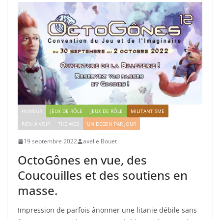
HUMEUR
JEUX DE RÔLE
JEUX DE RÔLE
MILITANTISME
RIEN À VOIR
THE WEB
UN DESSIN PAR JOUR
19 septembre 2022
axelle Bouet
OctoGônes en vue, des
Coucouilles et des soutiens en
masse.
Impression de parfois ânonner une litanie débile sans