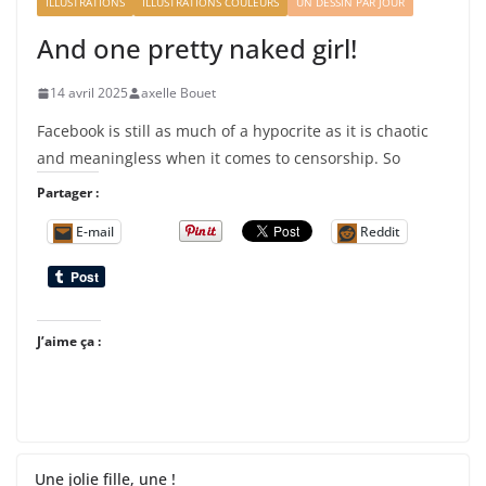
ILLUSTRATIONS
ILLUSTRATIONS COULEURS
UN DESSIN PAR JOUR
And one pretty naked girl!
14 avril 2025
axelle Bouet
Facebook is still as much of a hypocrite as it is chaotic
and meaningless when it comes to censorship. So
Partager :
E-mail
Reddit
J’aime ça :
Une jolie fille, une !