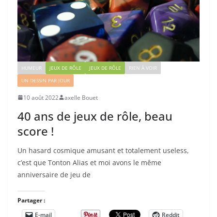
HUMEUR
JEUX DE RÔLE
JEUX DE RÔLE
RIEN À VOIR
UN DESSIN PAR JOUR
10 août 2022
axelle Bouet
40 ans de jeux de rôle, beau
score !
Un hasard cosmique amusant et totalement useless,
c’est que Tonton Alias et moi avons le même
anniversaire de jeu de
Partager :
E-mail
Reddit