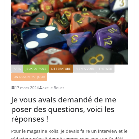
ARTS
JEUX DE RÔLE
LITTÉRATURE
RIEN À VOIR
THE WEB
UN DESSIN PAR JOUR
17 mars 2024
axelle Bouet
Je vous avais demandé de me
poser des questions, voici les
réponses !
Pour le magazine Rolis, je devais faire un interview et le
rédacteur m’avait donné comme consigne : on t’a déjà