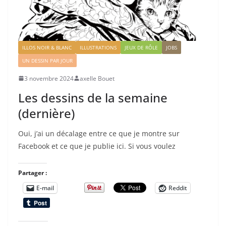
ILLOS NOIR & BLANC
ILLUSTRATIONS
JEUX DE RÔLE
JOBS
UN DESSIN PAR JOUR
3 novembre 2024
axelle Bouet
Les dessins de la semaine
(dernière)
Oui, j’ai un décalage entre ce que je montre sur
Facebook et ce que je publie ici. Si vous voulez
Partager :
E-mail
Reddit