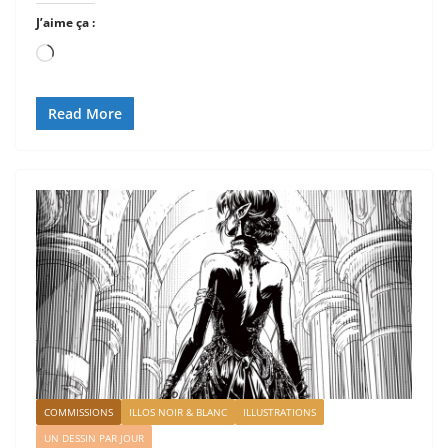
J’aime ça :
Chargement…
Read More
COMMISSIONS
ILLOS NOIR & BLANC
ILLUSTRATIONS
UN DESSIN PAR JOUR