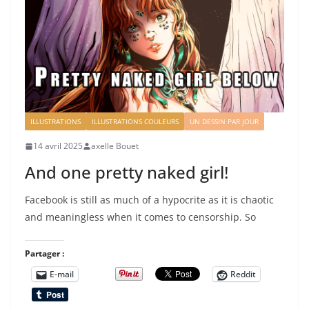
ILLUSTRATIONS
ILLUSTRATIONS COULEURS
UN DESSIN PAR JOUR
14 avril 2025
axelle Bouet
And one pretty naked girl!
Facebook is still as much of a hypocrite as it is chaotic
and meaningless when it comes to censorship. So
Partager :
E-mail
Reddit