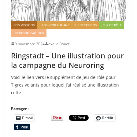
COMMISSIONS
ILLOS NOIR & BLANC
ILLUSTRATIONS
JEUX DE RÔLE
UN DESSIN PAR JOUR
9 novembre 2024
axelle Bouet
Ringstadt – Une illustration pour
la campagne du Neuroring
Voici le lien vers le supplément de jeu de rôle pour
Tigres volants pour lequel j’ai réalisé une illustration
cette
Partager :
E-mail
Reddit