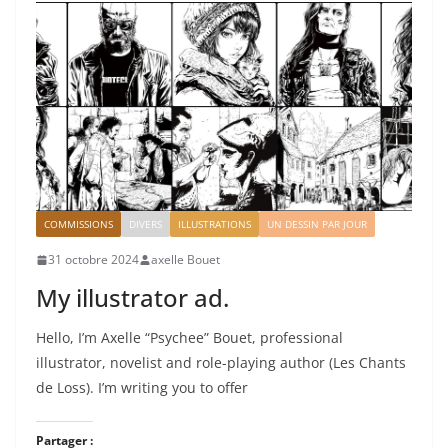
COMMISSIONS
DIVERS
ILLUSTRATIONS
UN DESSIN PAR JOUR
31 octobre 2024
axelle Bouet
My illustrator ad.
Hello, I’m Axelle “Psychee” Bouet, professional
illustrator, novelist and role-playing author (Les Chants
de Loss). I’m writing you to offer
Partager :