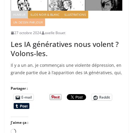
HUMEUR
ILLOS NOIR & BLANC
ILLUSTRATIONS
UN DESSIN PAR JOUR
27 octobre 2024
axelle Bouet
Les IA génératives nous volent ?
Volons-les.
Il y a un an, je commençais une violente dépression, en
grande partie due à l’apparition des IA génératives, qui,
Partager :
E-mail
Reddit
J’aime ça :
Chargement…