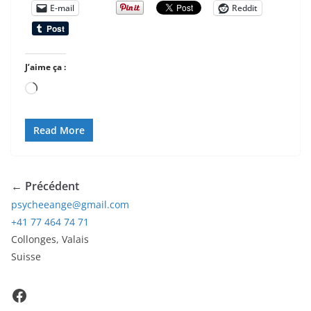
E-mail
Reddit
J’aime ça :
Chargement…
Read More
← Précédent
psycheeange@gmail.com
+41 77 464 74 71
Collonges
,
Valais
Suisse
Facebook