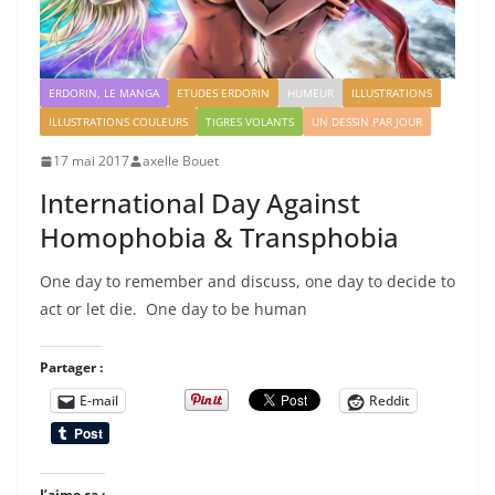
ERDORIN, LE MANGA
ETUDES ERDORIN
HUMEUR
ILLUSTRATIONS
ILLUSTRATIONS COULEURS
TIGRES VOLANTS
UN DESSIN PAR JOUR
17 mai 2017
axelle Bouet
International Day Against
Homophobia & Transphobia
One day to remember and discuss, one day to decide to
act or let die. One day to be human
Partager :
E-mail
Reddit
J’aime ça :