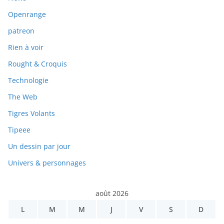
Openrange
patreon
Rien à voir
Rought & Croquis
Technologie
The Web
Tigres Volants
Tipeee
Un dessin par jour
Univers & personnages
août 2026
L
M
M
J
V
S
D