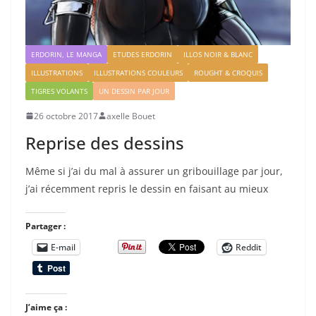
ERDORIN, LE MANGA
ETUDES ERDORIN
ILLOS NOIR & BLANC
ILLUSTRATIONS
ILLUSTRATIONS COULEURS
ROUGHT & CROQUIS
TIGRES VOLANTS
UN DESSIN PAR JOUR
26 octobre 2017
axelle Bouet
Reprise des dessins
Même si j’ai du mal à assurer un gribouillage par jour,
j’ai récemment repris le dessin en faisant au mieux
Partager :
E-mail
Reddit
J’aime ça :