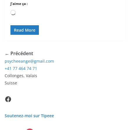
J’aime ça :
Chargement…
Read More
← Précédent
psycheeange@gmail.com
+41 77 464 74 71
Collonges
,
Valais
Suisse
Facebook
Soutenez-moi sur Tipeee