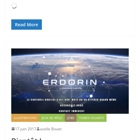
Chargement…
Read More
ILLUSTRATIONS
JEUX DE RÔLE
JOBS
TIGRES VOLANTS
17 juin 2017
axelle Bouet