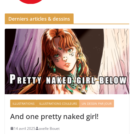
Derniers articles & dessins
ILLUSTRATIONS
ILLUSTRATIONS COULEURS
UN DESSIN PAR JOUR
And one pretty naked girl!
14 avril 2025
axelle Bouet