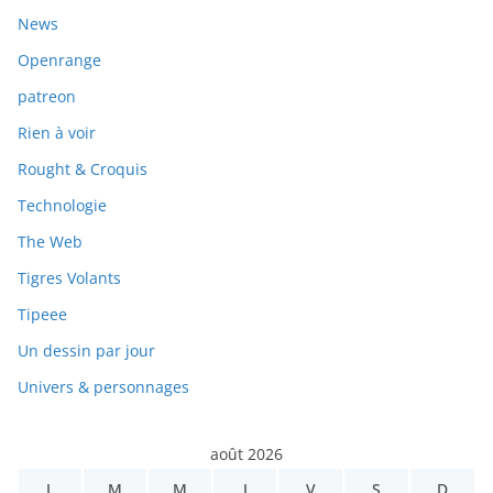
News
Openrange
patreon
Rien à voir
Rought & Croquis
Technologie
The Web
Tigres Volants
Tipeee
Un dessin par jour
Univers & personnages
août 2026
L
M
M
J
V
S
D