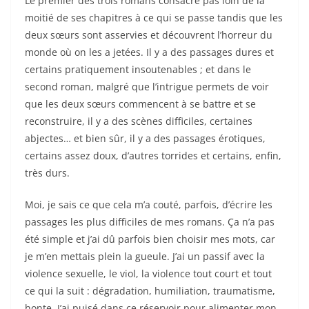
Le premier des trois romans consacre pas loin de la
moitié de ses chapitres à ce qui se passe tandis que les
deux sœurs sont asservies et découvrent l’horreur du
monde où on les a jetées. Il y a des passages dures et
certains pratiquement insoutenables ; et dans le
second roman, malgré que l’intrigue permets de voir
que les deux sœurs commencent à se battre et se
reconstruire, il y a des scènes difficiles, certaines
abjectes… et bien sûr, il y a des passages érotiques,
certains assez doux, d’autres torrides et certains, enfin,
très durs.
Moi, je sais ce que cela m’a couté, parfois, d’écrire les
passages les plus difficiles de mes romans. Ça n’a pas
été simple et j’ai dû parfois bien choisir mes mots, car
je m’en mettais plein la gueule. J’ai un passif avec la
violence sexuelle, le viol, la violence tout court et tout
ce qui la suit : dégradation, humiliation, traumatisme,
honte. J’ai puisé dans ce réservoir pour alimenter mon