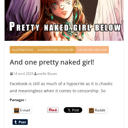
ILLUSTRATIONS
ILLUSTRATIONS COULEURS
UN DESSIN PAR JOUR
And one pretty naked girl!
14 avril 2025
axelle Bouet
Facebook is still as much of a hypocrite as it is chaotic
and meaningless when it comes to censorship. So
Partager :
E-mail
Reddit